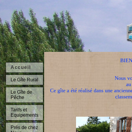
BIEN
Accueil
Nous vo
Le Gîte Rural
au
Ce gîte a été réalisé dans une ancienn
Le Gîte de
classeme
Pêche
Tarifs et
Equipements
Prés de chez