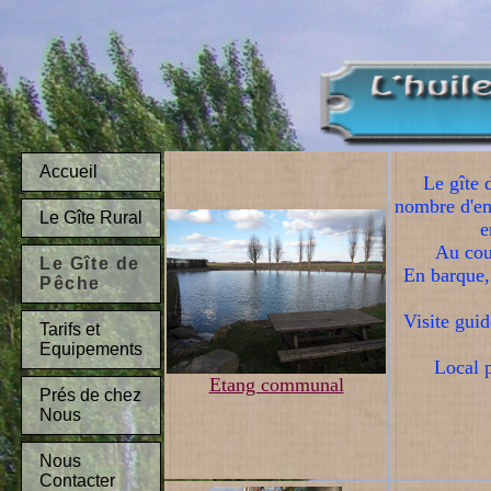
Accueil
Le gîte 
nombre d'end
Le Gîte Rural
e
Au coup
Le Gîte de
En barque, 
Pêche
Visite gui
Tarifs et
Equipements
Local 
Etang communal
Prés de chez
Nous
Nous
Contacter