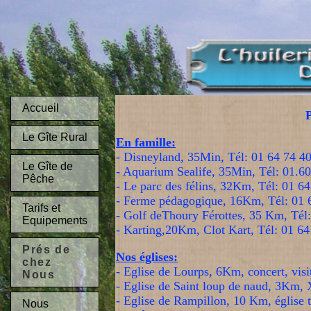
Accueil
P
Le Gîte Rural
En famille:
- Disneyland, 35Min, Tél: 01 64 74 4
Le Gîte de
- Aquarium Sealife, 35Min, Tél: 01.6
Pêche
- Le parc des félins, 32Km, Tél: 01 6
- Ferme pédagogique, 16Km, Tél: 01 
Tarifs et
- Golf deThoury Férottes, 35 Km, Tél
Equipements
- Karting,20Km, Clot Kart, Tél: 01 6
Prés de
Nos églises:
chez
- Eglise de Lourps, 6Km, concert, vis
Nous
- Eglise de Saint loup de naud, 3Km, X
- Eglise de Rampillon, 10 Km, église 
Nous